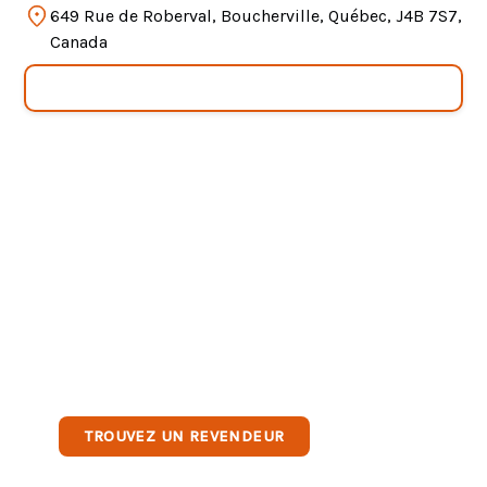
649 Rue de Roberval, Boucherville, Québec, J4B 7S7,
Canada
Pour savoir où acheter le Biolift près de chez
vous, consultez notre répertoire de détaillants.
TROUVEZ UN REVENDEUR